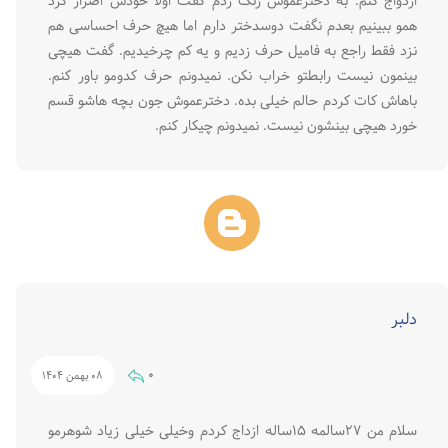
ازدواج کنم. به دخترعموش زنگ زدم گفت اولا خودش اصرار کرد
همو ببینیم بعدم نگفت دوسدختر دارم اما هیچ حرف احساسی هم
نزد فقط راجع به فامیل حرف زدیم و یه کم چرخیدیم. گفت هیچی
بینمون نیست رابطتو خراب نکن. نمیدونم حرف کدومو باور کنم.
باهاش کات کردم حالم خیلی بده. دخترعموش جون بچه هاشو قسم
خورد هیچی بینشون نیست. نمیدونم چیکار کنم.
دلبر
0
08 بهمن 1404
سلام من ۲۷سالمه ۱۵ساله ازداج کردم وخیلی خیلی زیاد شوهرمو