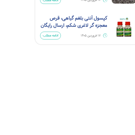
ادامه مطلب
17 فروردین 1405
کپسول آنتی بلغم گیاهی، قرص
معجزه گر لاغری شکم، ارسال رایگان
ادامه مطلب
17 فروردین 1405