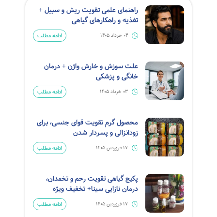
راهنمای علمی تقویت ریش و سبیل +
تغذیه و راهکارهای گیاهی
ادامه مطلب
04 خرداد 1405
علت سوزش و خارش واژن + درمان
خانگی و پزشکی
ادامه مطلب
03 خرداد 1405
محصول گرم تقویت قوای جنسی، برای
زودانزالی و پسردار شدن
ادامه مطلب
17 فروردین 1405
پکیج گیاهی تقویت رحم و تخمدان،
درمان نازایی سینا+ تخفیف ویژه
ادامه مطلب
17 فروردین 1405