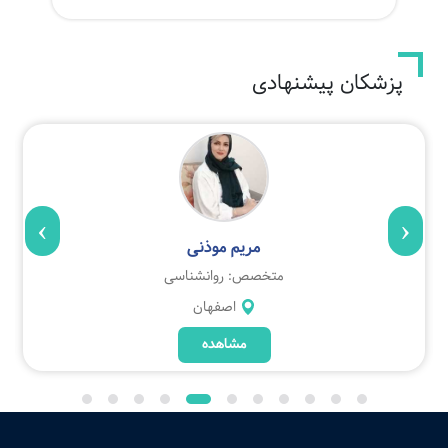
پزشکان پیشنهادی
›
‹
مریم موذنی
متخصص: روانشناسی
اصفهان
مشاهده